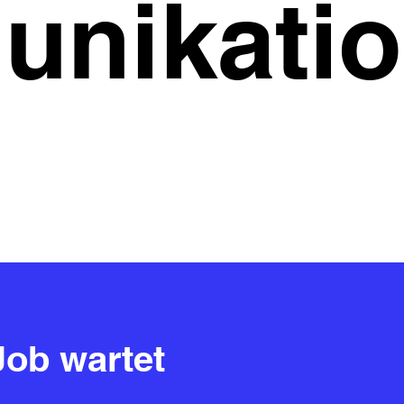
nikatio
Job wartet